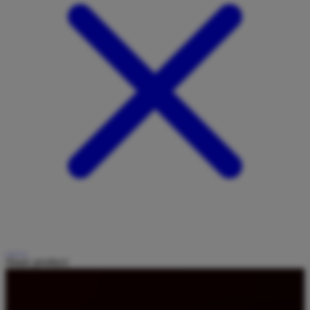
Share product: