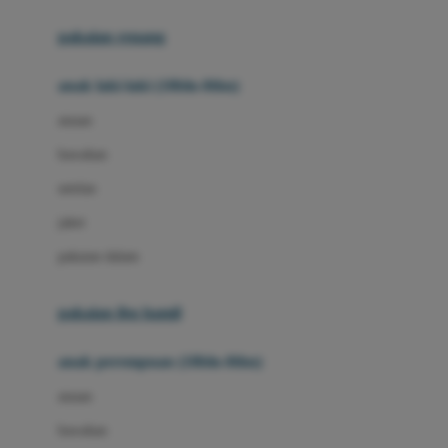
Buggygear
pakaian renang
Bumkins
anak laki-laki (18bln-8thn)
C
atasan
Cetaphil
bawahan
Chicco
setelan
Childlife
jaket
Clevamama
pakaian dalam
Cocolatte
Cottonseeds
pakaian ibu hamil
Cozy N Safe
anak perempuan (18bln-8thn)
Crane
atasan
Cybex
bawahan
D