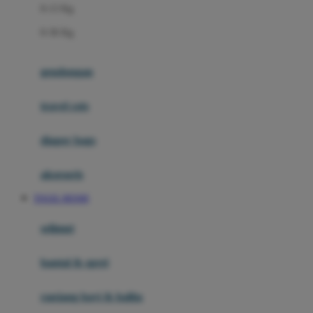
0-13 Kg
Felt So Sweet
0-36 Kg
Fisher Price
Flipper
gendongan
Friends Of Sally
travel cots
G
diaper bags
Gb
Geko
aksesoris
Graco
TOGEL RESMI
Gund
selimut
H
bantal & sprei
Habbie
Haenim
ranjang bayi & balita