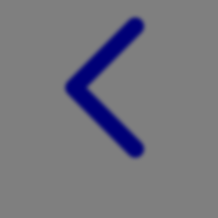
Tutti Bambini
Twistshake
TY Toys
U
V
Veja
Vitaflow
Vtech
W
Waterland
Wellness