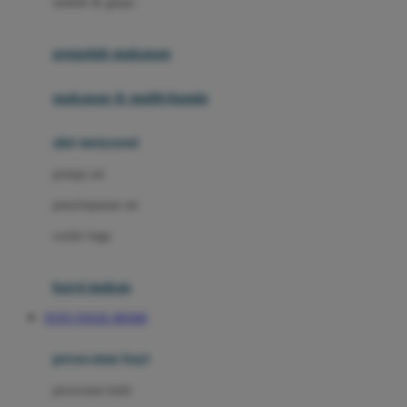
sendok & garpu
Joie
pengolah makanan
Joolz
Jujube
makanan & multivitamin
K
alat menyusui
Kiddycuts
pompa asi
Kumon
penyimpanan asi
L
cooler bags
Leapfrog
kursi makan
Leclerc
TOTO TOGEL RESMI
Lee Vierra
Lillebaby
perawatan bayi
Little Bird Told Me
perawatan kulit