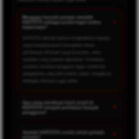
Mengapa banyak pemain memilih
+
KOITOTO sebagai portal togel online
terpercaya?
KOITOTO dikenal karena menghadirkan layanan
yang mengutamakan kemudahan akses,
pembaruan informasi yang konsisten, serta
tampilan yang nyaman digunakan. Kombinasi
tersebut membuat pengguna dapat menikmati
pengalaman yang lebih praktis dalam mengakses
berbagai informasi togel online.
Apa yang membuat hasil result di
+
KOITOTO menjadi perhatian banyak
pengguna?
Kecepatan dan ketepatan informasi menjadi faktor
yang paling dicari oleh pemain togel online.
Apakah KOITOTO cocok untuk pemain
+
pemula?
KOITOTO berupaya menyediakan hasil result yang