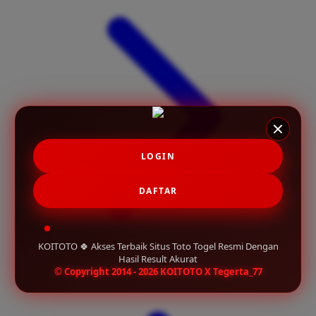
X
Xootz
Y
Yamatoya
Z
Zaxy
LOGIN
Zoggs
DAFTAR
0-9
4Moms
KOITOTO 🍀 Akses Terbaik Situs Toto Togel Resmi Dengan
59S
Hasil Result Akurat
© Copyright 2014 - 2026 KOITOTO X Tegerta_77