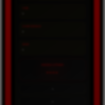
TIPE
-
CONFIDENCE
-
SHIO
-
ANGKA UTAMA
----
-
-