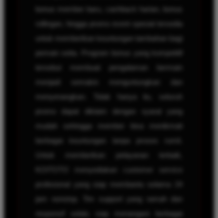
bonus member baru, cashback harian, bonus
rollingan, hingga promo event spesial tersedia
untuk memberikan keuntungan tambahan bagi
pemain setia. Program bonus yang kompetitif
tersebut membuat pengalaman bermain
menjadi semakin menguntungkan dan
menyenangkan. Tidak hanya itu, seluruh
promo dapat diklaim dengan syarat yang
mudah sehingga member bisa menikmati
berbagai keuntungan tanpa proses rumit.
Untuk memberikan pelayanan terbaik,
KOITOTO menyediakan customer service
profesional yang siap membantu selama 24
jam nonstop. Tim support yang ramah dan
responsif selalu siap menangani berbagai