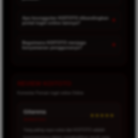
diperbarui secara berkala sehingga pengguna dapat
Tentu saja. Dengan antarmuka yang sederhana dan
memperoleh informasi terbaru dengan lebih mudah
navigasi yang mudah dipahami, pemain baru dapat
Apa keunggulan KOITOTO dibandingkan
+
dan efisien.
portal togel online lainnya?
mengakses berbagai fitur tanpa harus menghadapi
proses yang rumit. Semua informasi penting
KOITOTO menghadirkan berbagai kebutuhan
tersusun dengan rapi untuk memberikan
pengguna dalam satu platform, mulai dari informasi
Bagaimana KOITOTO menjaga
+
pengalaman yang lebih nyaman.
kenyamanan penggunanya?
pasaran, jadwal keluaran, hingga hasil result
terbaru. Hal ini membantu pengguna menghemat
KOITOTO dirancang dengan sistem yang responsif
waktu karena tidak perlu mencari informasi dari
sehingga dapat diakses melalui berbagai perangkat.
berbagai sumber berbeda.
Baik menggunakan komputer, tablet, maupun
smartphone, pengguna tetap dapat menikmati
REVIEW KOITOTO
akses yang cepat dan stabil kapan saja.
Komentar Pemain togel online Online
Pacirla
★★★★
Verified User
KOITOTO memberikan pengalaman yang berbeda
dibandingkan platform lain. Navigasinya